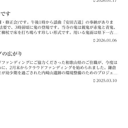
2026.01.17
)です
儺・修正会)です。午後1時から謡曲「安田吉道」の奉納がありま
)法要で、3時前頃に鬼の登場です。当寺の鬼は親鬼が赤鬼と青鬼、
て柳杖で床を打ち鳴らす珍しい形式です。用いる鬼面は県下一古い
形文化財に指定されています。行事の終了後は参拝の皆様への牛王
2026.01.06
きのほか、牛王札(写真)の販売などが行われます。
グの広がり
ドファンディングにご協力くださった和歌山県のご住職が、今度は
めに、2月末からクラウドファンディングを始められました。鎌倉
まが幼少期を過ごされた内﨑山遺跡の環境整備のためのプロジェク
力のほどよろしくお願いいたします。リンク先 (以下プロジェ
2025.03.10
年の時を超えて、明恵上人の心を未来へ」という想いのもと、新た
。現在、内...