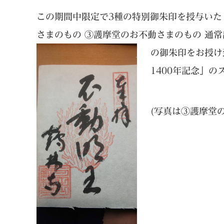
この期間中限定で3種の特別御朱印を授与いた
さまのもの ③護摩堂のお不動さまのもの 通
の御朱印をお授け
1400年記念」
(写真は③護摩堂