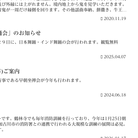
及び外縁には上がれません。境内地上から鬼を見学いただきます。
青鬼が一周だけ縁側を回ります。その他謡曲奉納、餅撒き、牛王宝
。
2020.11.19
踊会」のお知らせ
２９日に、日本舞踊・インド舞踊の会が行われます。観覧無料
2025.04.07
年)ご案内
行事である早朝坐禅会が今年も行われます。
2024.06.18
ーです。鶴林寺でも毎年消防訓練を行っており、今年は1月25日朝
。加古川市の消防署との連携で行われる大規模な訓練の展開は必見。
す。