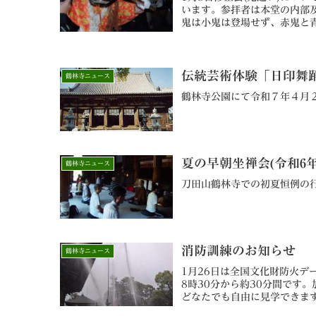
います。参拝者は本堂の内部
鬼は小鬼は登場せず、赤鬼と
印の額への押印は行いません
伝統芸術体験「日印舞
鶴林寺ニュース
鶴林寺公園にて令和７年４月
夏の早朝坐禅会(令和6
鶴林寺ニュース
刀田山鶴林寺での初夏恒例の
消防訓練のお知らせ
鶴林寺ニュース
1月26日は全国文化財防火デ
8時30分から約30分間です
どなたでも自由に見学できま