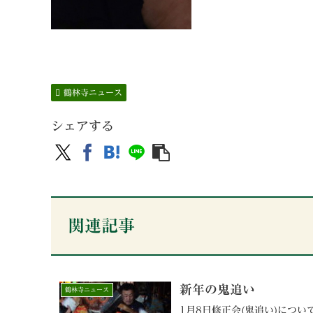
鶴林寺ニュース
シェアする
関連記事
新年の鬼追い
鶴林寺ニュース
1月8日修正会(鬼追い)につ