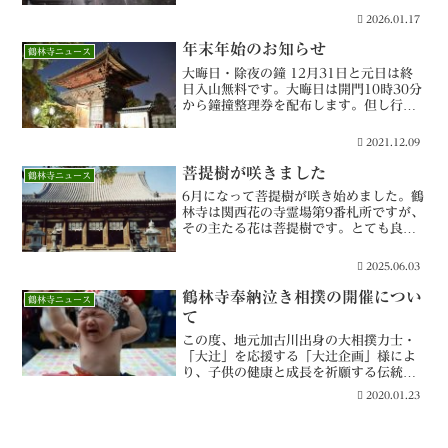
る大規模な訓練の展開は必見。どなたで
2026.01.17
も自由に見学できます。
年末年始のお知らせ
鶴林寺ニュース
大晦日・除夜の鐘 12月31日と元日は終
日入山無料です。大晦日は開門10時30分
から鐘撞整理券を配布します。但し行列
の出来具合によって時間前に券を配布し
始める場合があります。大根炊きや甘酒
2021.12.09
の炊き出し振舞いは今回も自粛します。
鐘の撞き始めは11時30分、鐘撞終了後は
菩提樹が咲きました
鶴林寺ニュース
一旦閉門し、元旦は7時頃に開門いたしま
6月になって菩提樹が咲き始めました。鶴
す。御朱印や縁起物の授与は朝9時からで
林寺は関西花の寺霊場第9番札所ですが、
す。 また元日から3日までの正午から午
その主たる花は菩提樹です。とても良い
後3時まで家内安全、学業成就などの新春
香りのする、可憐な花です。どうぞお楽
ご祈祷を受け付けます。ご祈祷料は
しみください。見ごろは6月15日ごろま
5,000円。本堂にてお申し込み...
2025.06.03
ででしょうか。
鶴林寺奉納泣き相撲の開催につい
鶴林寺ニュース
て
この度、地元加古川出身の大相撲力士・
「大辻」を応援する「大辻企画」様によ
り、子供の健康と成長を祈願する伝統行
事「泣き相撲」が、鶴林寺を会場に令和2
2020.01.23
年5月30日（土）に開催されます。申込
み等詳しくは、下記の大辻企画ホームペ
ージをご覧ください。