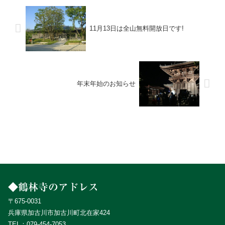
https://www.ohtsujikikaku.com/
11月13日は全山無料開放日です!
年末年始のお知らせ
◆鶴林寺のアドレス
〒675-0031
兵庫県加古川市加古川町北在家424
TEL：
079-454-7053