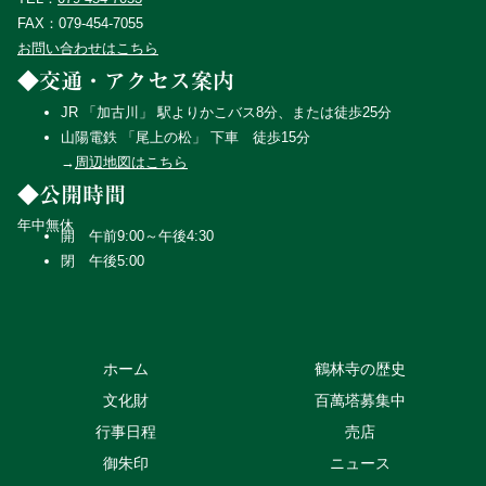
FAX：079-454-7055
お問い合わせはこちら
◆交通・アクセス案内
JR 「加古川」 駅よりかこバス8分、または徒歩25分
山陽電鉄 「尾上の松」 下車 徒歩15分
→
周辺地図はこちら
◆公開時間
年中無休
開 午前9:00～午後4:30
閉 午後5:00
ホーム
鶴林寺の歴史
文化財
百萬塔募集中
行事日程
売店
御朱印
ニュース