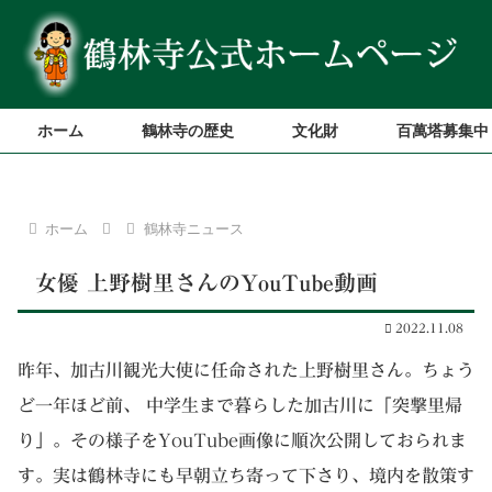
ホーム
鶴林寺の歴史
文化財
百萬塔募集中
ホーム
鶴林寺ニュース
女優 上野樹里さんのYouTube動画
2022.11.08
昨年、加古川観光大使に任命された上野樹里さん。ちょう
ど一年ほど前、 中学生まで暮らした加古川に「突撃里帰
り」。その様子をYouTube画像に順次公開しておられま
す。実は鶴林寺にも早朝立ち寄って下さり、境内を散策す