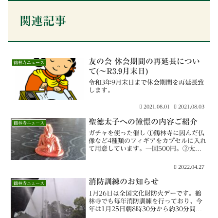
関連記事
友の会 休会期間の再延長につい
鶴林寺ニュース
て(～R3.9月末日)
令和3年9月末日まで休会期間を再延長致
します。
2021.08.01
2021.08.03
聖徳太子への憧憬の内容ご紹介
鶴林寺ニュース
ガチャを使った催し ①鶴林寺に因んだ仏
像など4種類のフィギアをカプセルに入れ
て用意しています。一回500円。②太子
の冠位十二階、十七条憲法からヒントを
得たオリジナルカラーおみくじをガチャ
2022.04.27
で引けます。一回100円。 写真はあいた
た観音像のフィギアです。 鶴林寺内のス
消防訓練のお知らせ
鶴林寺ニュース
タッフが奉製しました。
1月26日は全国文化財防火デーです。鶴
林寺でも毎年消防訓練を行っており、今
年は1月25日朝8時30分から約30分間で
す。加古川市の消防署との連携で行われ