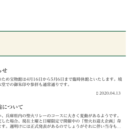
らせ
ため宝物館は4月16日から5月6日まで臨時休館といたします。境
本堂での御朱印や参拝も通常通りです。
2020.04.13
縮について
い、兵庫県内の聖火リレーのコースに大きく変動があるようです。
定した場合、現在土曜と日曜限定で開催中の「聖火お迎え企画」韋
ます。週明けには正式発表があるのでしょうがそれに伴い当寺もご
尚、韋駄天尊の特別御朱印の授与期間は当初予定の5月23日迄とい