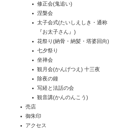
修正会(鬼追い)
涅槃会
太子会式(たいしえしき・通称
『お太子さん』)
花祭り(納骨・納髪・塔婆回向)
七夕祭り
坐禅会
観月会(かんげつえ) 十三夜
除夜の鐘
写経と法話の会
観音講(かんのんこう)
売店
御朱印
アクセス