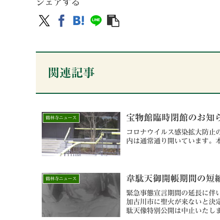
シェアする
関連記事
宝物館臨時閉館のお知
鶴林寺ニュース
コロナウイルス感染拡大防止の
内は通常通り開いています。
韋駄天御開帳期間の短
鶴林寺ニュース
緊急事態宣言期間の延長に伴
加古川市に聖火が来ないと決
駄天像特別公開は中止いたし
開帳期間短縮といたします。