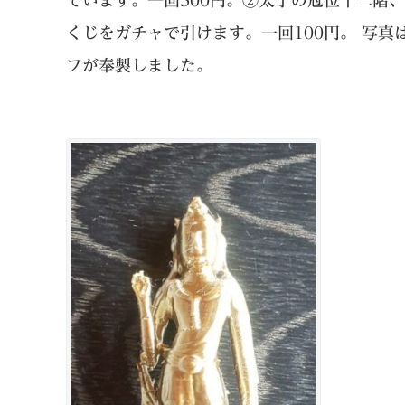
ています。一回500円。②太子の冠位十二階
くじをガチャで引けます。一回100円。 写真
フが奉製しました。