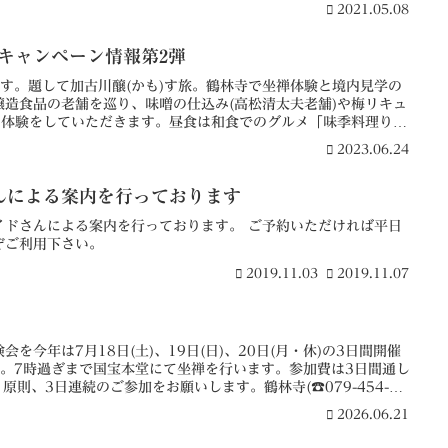
2021.05.08
ご了承のほどお願い申し上げます。
キャンペーン情報第2弾
す。題して加古川醸(かも)す旅。鶴林寺で坐禅体験と境内見学の
造食品の老舗を巡り、味噌の仕込み(高松清太夫老舗)や梅リキュ
の体験をしていただきます。昼食は和食でのグルメ「味季料理りん
特製の豪華ランチのコース。日程上、鶴林寺での坐禅は写経や見学
2023.06.24
お申し込み時にご相談ください。料金17,800円。お申し込みは
1...
んによる案内を行っております
イドさんによる案内を行っております。 ご予約いただければ平日
ぞご利用下さい。
2019.11.03
2019.11.07
を今年は7月18日(土)、19日(日)、20日(月・休)の3日間開催
合。7時過ぎまで国宝本堂にて坐禅を行います。参加費は3日間通し
、原則、3日連続のご参加をお願いします。鶴林寺(☎079-454-
さい。締め切りは7月5日(日)まで。初心者、大歓迎です。皆さんの参
2026.06.21