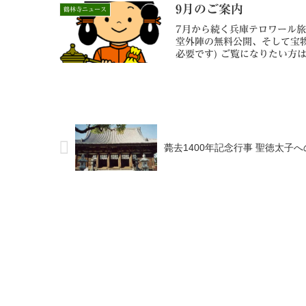
9月のご案内
鶴林寺ニュース
7月から続く兵庫テロワール
堂外陣の無料公開、そして宝
必要です) ご覧になりたい方
薨去1400年記念行事 聖徳太子