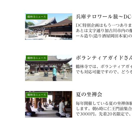
たします。なにとぞご理解、
兵庫テロワール旅～DC
鶴林寺ニュース
DC特別企画はもう一つありま
あとは文字通り加古川市内の醸
ール造り(造り酒屋岡田本家)
どう」もしくは「かき庄」で
のみになる場合がございます。
加古川タクシー観光部 0120-75-
ボランティアガイドさ
鶴林寺ニュース
鶴林寺では、ボランティアガ
でも対応可能ですので、どう
夏の坐禅会
鶴林寺ニュース
毎年開催している夏の坐禅体験会
します。朝6時に仁王門前集
で3000円。先着20名限定で
7053)までお申し込みくだ
加をお待ちしています!